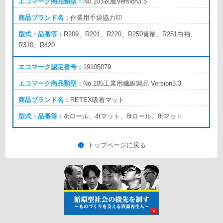
N0.103
衣服Version3.5
作業用手袋協力印
R209、R201、R220、R250黄袖、R251白袖、
R310、R420
19105079
No.105
工業用繊維製品 Version3.3
RETEX吸着マット
4tロール、4tマット、8tロール、8tマット
トップページに戻る